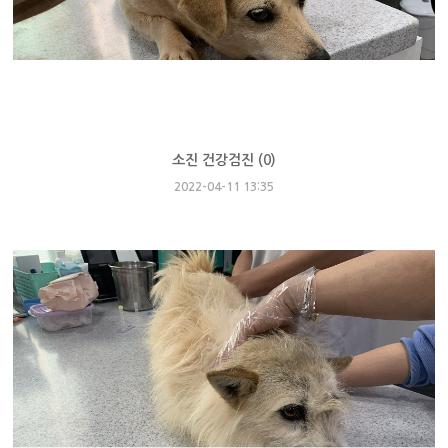
소진 건강검진 (
0
)
2022-04-11 13:35