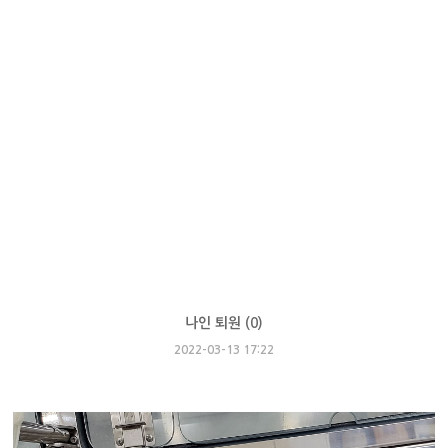
나인 퇴원 (
0
)
2022-03-13 17:22