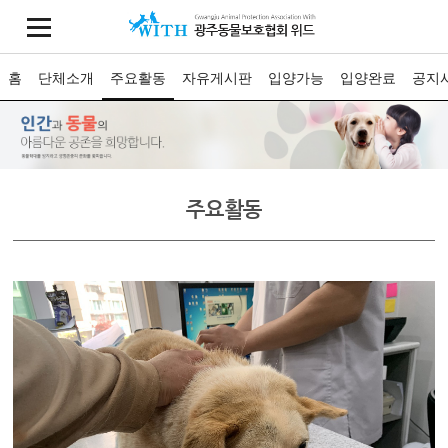
홈
단체소개
주요활동
자유게시판
입양가능
입양완료
공지
주요활동